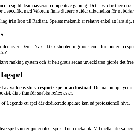
ducera sig till teambasserad competitive gaming. Detta 5v5 firstperson-s
rja specifikt med Valorant finns djupare guider tillgängliga för nybörjar
ling från Iron till Radiant. Spelets mekanik är relativt enkel att lära si
ts
rlden över. Denna 5v5 taktisk shooter är grundstenen för moderna esport
nsiv.
tivt ranking-system och är helt gratis sedan utvecklaren gjorde det free
lagspel
tt av världens största
esports spel utan kostnad
. Denna multiplayer on
ategisk djup framför snabba reflextester.
of Legends ett spel där dedikerade spelare kan nå professionell nivå.
tive spel
som erbjuder olika spelstil och mekanik. Val mellan dessa beror 