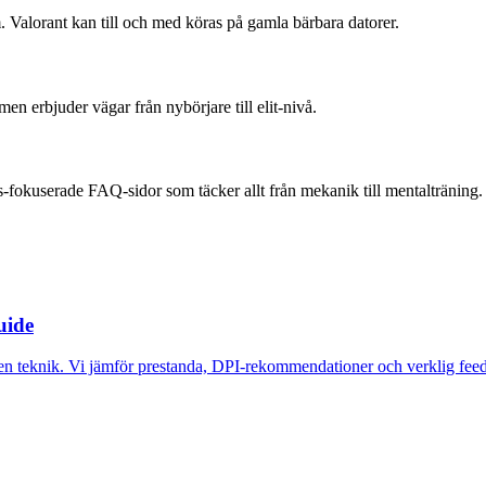
. Valorant kan till och med köras på gamla bärbara datorer.
men erbjuder vägar från nybörjare till elit-nivå.
s-fokuserade FAQ-sidor som täcker allt från mekanik till mentalträning.
uide
ten teknik. Vi jämför prestanda, DPI-rekommendationer och verklig fee