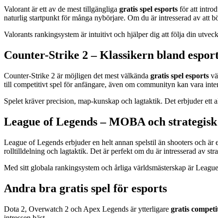
Valorant är ett av de mest tillgängliga
gratis spel esports
för att intro
naturlig startpunkt för många nybörjare. Om du är intresserad av att bö
Valorants rankingsystem är intuitivt och hjälper dig att följa din utveck
Counter-Strike 2 – Klassikern bland espor
Counter-Strike 2 är möjligen det mest välkända
gratis spel esports
vä
till competitivt spel för anfängare, även om communityn kan vara inte
Spelet kräver precision, map-kunskap och lagtaktik. Det erbjuder ett ak
League of Legends – MOBA och strategisk 
League of Legends erbjuder en helt annan spelstil än shooters och är e
rolltilldelning och lagtaktik. Det är perfekt om du är intresserad av str
Med sitt globala rankingsystem och årliga världsmästerskap är League 
Andra bra gratis spel för esports
Dota 2, Overwatch 2 och Apex Legends är ytterligare
gratis competi
intressen bäst.